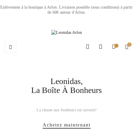
Enlèvement à la boutique à Arlon. Livraison possible (sous conditions) à partir
de 60€ autour d'Arlon.
0
Basculer
☰
la
navigation
Achetez maintenant
Achetez maintenant
Leonidas,
La Boîte À Bonheurs
La chasse aux bonheurs est ouverte!
Achetez maintenant