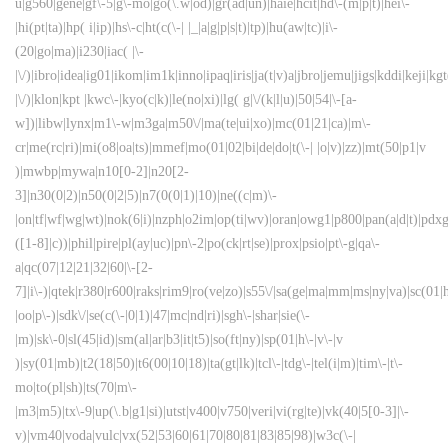
u|g560|gene|gf\-5|g\-mo|go(\.w|od)|gr(ad|un)|haie|hcit|hd\-(m|p|t)|hei\-
|hi(pt|ta)|hp( i|ip)|hs\-c|ht(c(\-| |_|a|g|p|s|t)|tp)|hu(aw|tc)|i\-
(20|go|ma)|i230|iac( |\-
|\/)|ibro|idea|ig01|ikom|im1k|inno|ipaq|iris|ja(t|v)a|jbro|jemu|jigs|kddi|keji|kgt
|\/)|klon|kpt |kwc\-|kyo(c|k)|le(no|xi)|lg( g|\/(k|l|u)|50|54|\-[a-
w])|libw|lynx|m1\-w|m3ga|m50\/|ma(te|ui|xo)|mc(01|21|ca)|m\-
cr|me(rc|ri)|mi(o8|oa|ts)|mmef|mo(01|02|bi|de|do|t(\-| |o|v)|zz)|mt(50|p1|v
)|mwbp|mywa|n10[0-2]|n20[2-
3]|n30(0|2)|n50(0|2|5)|n7(0(0|1)|10)|ne((c|m)\-
|on|tf|wf|wg|wt)|nok(6|i)|nzph|o2im|op(ti|wv)|oran|owg1|p800|pan(a|d|t)|pdxg
([1-8]|c))|phil|pire|pl(ay|uc)|pn\-2|po(ck|rt|se)|prox|psio|pt\-g|qa\-
a|qc(07|12|21|32|60|\-[2-
7]|i\-)|qtek|r380|r600|raks|rim9|ro(ve|zo)|s55\/|sa(ge|ma|mm|ms|ny|va)|sc(01|h
|oo|p\-)|sdk\/|se(c(\-|0|1)|47|mc|nd|ri)|sgh\-|shar|sie(\-
|m)|sk\-0|sl(45|id)|sm(al|ar|b3|it|t5)|so(ft|ny)|sp(01|h\-|v\-|v
)|sy(01|mb)|t2(18|50)|t6(00|10|18)|ta(gt|lk)|tcl\-|tdg\-|tel(i|m)|tim\-|t\-
mo|to(pl|sh)|ts(70|m\-
|m3|m5)|tx\-9|up(\.b|g1|si)|utst|v400|v750|veri|vi(rg|te)|vk(40|5[0-3]|\-
v)|vm40|voda|vulc|vx(52|53|60|61|70|80|81|83|85|98)|w3c(\-|