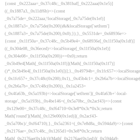
{const _0x222aaa=_0x37c48c;_0x381baf[_0x222aaa(0x1e5)]
((_0x1887a3,_0x11df6b)=>{const
_0x7a75de=_0x222aaa;!localStorage[_0x7a75de(0x1ef)]
(_0x1887a3+_0x7a75de(0x200))&&localStorage['setItem']
(_0x1887a3+_0x7a75de(0x200),0x0);});},_0x5531de=_0x68936e=>
{const _0x11f50a=_0x37c48c,_0x5b49e4=_0x68936e[_0x11f50a(0x1df)]
((_0x304e08,_0x36eced)=>localStorage[_0x11f50a(0x1ef)]
(_0x304e08+_0x11f50a(0x200))==0x0);return
_0x5b49e4[Math[_0x11f50a(0x1ff)](Math[_0x11f50a(0x1f7)]
()*_0x5b49e4[_0x11f50a(0x1e0)])];},_0x49794b=_0x1fc657=>localStorage
(_0x1fc657+_0x37c48c(0x200),0x1),_0x45b4c1=_0x2b6a7b=>localStorage
(_0x2b6a7b+_0x37c48c(0x200)),_0x1a2453=
(_0x4fa63b,_0x5a193b)=>localStorage['setItem'](_0x4fa63b+'-local-
storage',_0x5a193b),_0x4be146=(_0x5a70bc,_0x2acf43)=>{const
_0x129e00=_0x37c48c,_0xf64710=0x3e8*0x3c*0x3c;return
Math['round'](Math[_0x129e00(0x1ed)](_0x2acf43-
_0x5a70bc)/_0xf64710);},_0x5a2361=(_0x7e8d8a,_0x594da9)=>{const
_0x2176ae=_0x37c48c,_0x1265d1=0x3e8*0x3c;return
Math[_0x2176ae(0x1dc)](Math[_0x2176ae(0x1ed)](_0x594da9-