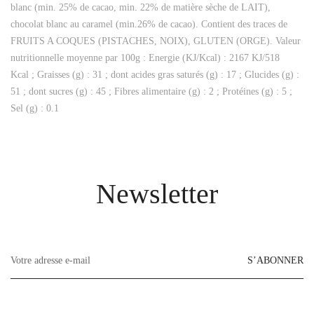
blanc (min. 25% de cacao, min. 22% de matière sèche de LAIT),
chocolat blanc au caramel (min.26% de cacao). Contient des traces de
FRUITS A COQUES (PISTACHES, NOIX), GLUTEN (ORGE). Valeur
nutritionnelle moyenne par 100g : Energie (KJ/Kcal) : 2167 KJ/518
Kcal ; Graisses (g) : 31 ; dont acides gras saturés (g) : 17 ; Glucides (g) :
51 ; dont sucres (g) : 45 ; Fibres alimentaire (g) : 2 ; Protéines (g) : 5 ;
Sel (g) : 0.1
Newsletter
S’ABONNER