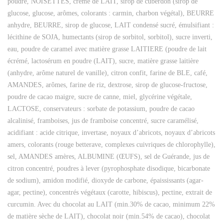
poudre, NOISETTES, crème de LAIT, sirop de cuberdon (sirop de
glucose, glucose, arômes, colorants : carmin, charbon végétal), BEURRE
anhydre, BEURRE, sirop de glucose, LAIT condensé sucré, émulsifiant :
lécithine de SOJA, humectants (sirop de sorbitol, sorbitol), sucre inverti,
eau, poudre de caramel avec matière grasse LAITIERE (poudre de lait
écrémé, lactosérum en poudre (LAIT), sucre, matière grasse laitière
(anhydre, arôme naturel de vanille), citron confit, farine de BLE, café,
AMANDES, arômes, farine de riz, dextrose, sirop de glucose-fructose,
poudre de cacao maigre, sucre de canne, miel, glycérine végétale,
LACTOSE, conservateurs : sorbate de potassium, poudre de cacao
alcalinisé, framboises, jus de framboise concentré, sucre caramélisé,
acidifiant : acide citrique, invertase, noyaux d’abricots, noyaux d’abricots
amers, colorants (rouge betterave, complexes cuivriques de chlorophylle),
sel, AMANDES amères, ALBUMINE (ŒUFS), sel de Guérande, jus de
citron concentré, poudres à lever (pyrophosphate disodique, bicarbonate
de sodium), amidon modifié, dioxyde de carbone, épaississants (agar-
agar, pectine), concentrés végétaux (carotte, hibiscus), pectine, extrait de
curcumin. Avec du chocolat au LAIT (min.30% de cacao, minimum 22%
de matière sèche de LAIT), chocolat noir (min.54% de cacao), chocolat