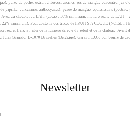
lique), purée de pêche, extrait d'ibiscus, arômes, jus de mangue concentré, jus d'
 de paprika, curcumine, anthocyanes), purée de mangue, épaississants (pectine, 
cassis). Avec du chocolat au LAIT (cacao : 30% minimum, matière sèche de LAI
LAIT : 22% minimum). Peut contenir des traces de FRUITS A COQUE (NOI
t sec et frais, à l’abri de la lumière directe du soleil et de la chaleur. Avant
d Jules Graindor B-1070 Bruxelles (Belgique). Garanti 100% pur beurre de caca
Newsletter