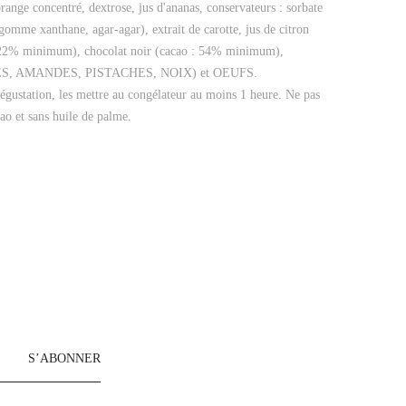
orange concentré, dextrose, jus d'ananas, conservateurs : sorbate
gomme xanthane, agar-agar), extrait de carotte, jus de citron
T : 22% minimum), chocolat noir (cacao : 54% minimum),
SETTES, AMANDES, PISTACHES, NOIX) et OEUFS.
 dégustation, les mettre au congélateur au moins 1 heure. Ne pas
o et sans huile de palme.
S’ABONNER