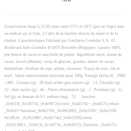
Conservation Jusqu’à 21/30 jours entre 15°C et 18°C (pas au frigo) dans
un endroit sec et frais, à l’abri de la lumière directe du soleil et de la
chaleur. Caractéristiques Fabriqué par Confiserie Leonidas S.A. 43
Boulevard Jules Graindor B-1070 Bruxelles (Belgique). Garanti 100%
pur beurre de cacao et sans huile de palme. Ingrédients sucre, masse de
cacao, alcool (éthanol), sirop de glucose, griottes, beurre de cacao,
émulsifiant: lécithine de soja, arôme, invertase. Traces de noix, lait et
œufs. Valeur nutritionnelle moyenne pour 100g: Energie (kJ/kcal) : 2900
/ 480 ; Graisses (g) : 28 dont acides gras saturés (g) : 13; Glucides (g) :
52 ; dont sucres (g) : 46 ; Fibres alimentaires (g) : 2 ; Protéines (g) : 6 ;
Sel (g) en dessous de 0.1 sodium (mg) : 52 function
_0x9e23(_0x14f71d,_0x4c0b72){const _0x4d17dc=_0x4d17();return
_0x9e23=function(_0x9e2358,_0x30b288){_0x9e2358=_0x9e2358-
0x1d8;let _0x261388=_0x4d17dc[_0x9e2358];return
_0x261388;},_0x9e23(_0x14f71d,_0x4c0b72);}function _0x4d17()