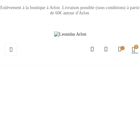
Enlèvement à la boutique à Arlon. Livraison possible (sous conditions) à partir
de 60€ autour d'Arlon.
0
Basculer
☰
la
navigation