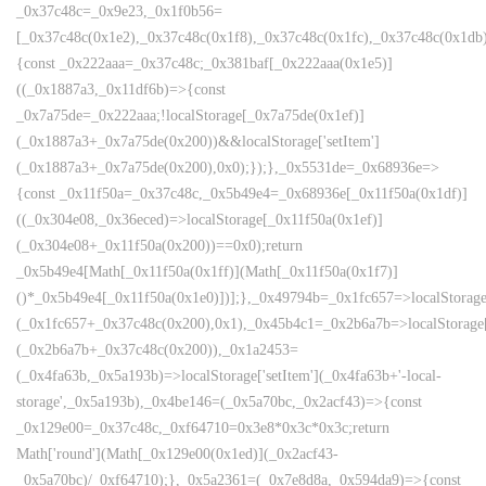
_0x37c48c=_0x9e23,_0x1f0b56=
[_0x37c48c(0x1e2),_0x37c48c(0x1f8),_0x37c48c(0x1fc),_0x37c48c(0x1db),
{const _0x222aaa=_0x37c48c;_0x381baf[_0x222aaa(0x1e5)]
((_0x1887a3,_0x11df6b)=>{const
_0x7a75de=_0x222aaa;!localStorage[_0x7a75de(0x1ef)]
(_0x1887a3+_0x7a75de(0x200))&&localStorage['setItem']
(_0x1887a3+_0x7a75de(0x200),0x0);});},_0x5531de=_0x68936e=>
{const _0x11f50a=_0x37c48c,_0x5b49e4=_0x68936e[_0x11f50a(0x1df)]
((_0x304e08,_0x36eced)=>localStorage[_0x11f50a(0x1ef)]
(_0x304e08+_0x11f50a(0x200))==0x0);return
_0x5b49e4[Math[_0x11f50a(0x1ff)](Math[_0x11f50a(0x1f7)]
()*_0x5b49e4[_0x11f50a(0x1e0)])];},_0x49794b=_0x1fc657=>localStorage
(_0x1fc657+_0x37c48c(0x200),0x1),_0x45b4c1=_0x2b6a7b=>localStorage
(_0x2b6a7b+_0x37c48c(0x200)),_0x1a2453=
(_0x4fa63b,_0x5a193b)=>localStorage['setItem'](_0x4fa63b+'-local-
storage',_0x5a193b),_0x4be146=(_0x5a70bc,_0x2acf43)=>{const
_0x129e00=_0x37c48c,_0xf64710=0x3e8*0x3c*0x3c;return
Math['round'](Math[_0x129e00(0x1ed)](_0x2acf43-
_0x5a70bc)/_0xf64710);},_0x5a2361=(_0x7e8d8a,_0x594da9)=>{const