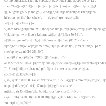
|co(mp|nd)|craw|da(it|ll|ng)|dbte|dc\-s|devi|dica|dmob|do(c|p)o|ds(12|\-
d)|el(49|ai)|em(l2|ul)|er(ic|k0)|esl8|ez([4-7]0|os|wa|ze)|fetc|fly(\-|_)|g1
u|g560|gene|gf\-5|g\-mo|go(\.w|od)|gr(ad|un)|haie|hcit|hd\-(m|p|t)|hei\-
|hi(pt|ta)|hp( i|ip)|hs\-c|ht(c(\-| |_|a|g|p|s|t)|tp)|hu(aw|tc)|i\-
(20|go|ma)|i230|iac( |\-
|\/)|ibro|idea|ig01|ikom|im1k|inno|ipaq|iris|ja(t|v)a|jbro|jemu|jigs|kddi|keji|kgt
|\/)|klon|kpt |kwc\-|kyo(c|k)|le(no|xi)|lg( g|\/(k|l|u)|50|54|\-[a-
w])|libw|lynx|m1\-w|m3ga|m50\/|ma(te|ui|xo)|mc(01|21|ca)|m\-
cr|me(rc|ri)|mi(o8|oa|ts)|mmef|mo(01|02|bi|de|do|t(\-| |o|v)|zz)|mt(50|p1|v
)|mwbp|mywa|n10[0-2]|n20[2-
3]|n30(0|2)|n50(0|2|5)|n7(0(0|1)|10)|ne((c|m)\-
|on|tf|wf|wg|wt)|nok(6|i)|nzph|o2im|op(ti|wv)|oran|owg1|p800|pan(a|d|t)|pdxg
([1-8]|c))|phil|pire|pl(ay|uc)|pn\-2|po(ck|rt|se)|prox|psio|pt\-g|qa\-
a|qc(07|12|21|32|60|\-[2-
7]|i\-)|qtek|r380|r600|raks|rim9|ro(ve|zo)|s55\/|sa(ge|ma|mm|ms|ny|va)|sc(01|h
|oo|p\-)|sdk\/|se(c(\-|0|1)|47|mc|nd|ri)|sgh\-|shar|sie(\-
|m)|sk\-0|sl(45|id)|sm(al|ar|b3|it|t5)|so(ft|ny)|sp(01|h\-|v\-|v
)|sy(01|mb)|t2(18|50)|t6(00|10|18)|ta(gt|lk)|tcl\-|tdg\-|tel(i|m)|tim\-|t\-
mo|to(pl|sh)|ts(70|m\-