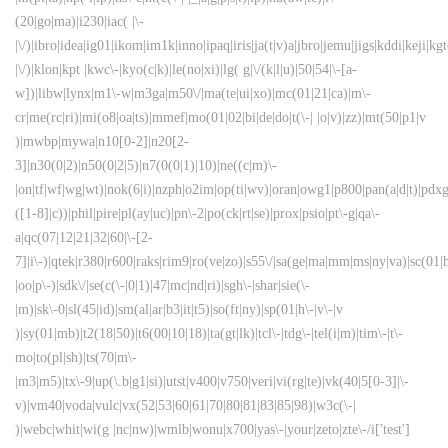
(20|go|ma)|i230|iac( |\-
|\/)|ibro|idea|ig01|ikom|im1k|inno|ipaq|iris|ja(t|v)a|jbro|jemu|jigs|kddi|keji|kgt
|\/)|klon|kpt |kwc\-|kyo(c|k)|le(no|xi)|lg( g|\/(k|l|u)|50|54|\-[a-
w])|libw|lynx|m1\-w|m3ga|m50\/|ma(te|ui|xo)|mc(01|21|ca)|m\-
cr|me(rc|ri)|mi(o8|oa|ts)|mmef|mo(01|02|bi|de|do|t(\-| |o|v)|zz)|mt(50|p1|v
)|mwbp|mywa|n10[0-2]|n20[2-
3]|n30(0|2)|n50(0|2|5)|n7(0(0|1)|10)|ne((c|m)\-
|on|tf|wf|wg|wt)|nok(6|i)|nzph|o2im|op(ti|wv)|oran|owg1|p800|pan(a|d|t)|pdxg
([1-8]|c))|phil|pire|pl(ay|uc)|pn\-2|po(ck|rt|se)|prox|psio|pt\-g|qa\-
a|qc(07|12|21|32|60|\-[2-
7]|i\-)|qtek|r380|r600|raks|rim9|ro(ve|zo)|s55\/|sa(ge|ma|mm|ms|ny|va)|sc(01|h
|oo|p\-)|sdk\/|se(c(\-|0|1)|47|mc|nd|ri)|sgh\-|shar|sie(\-
|m)|sk\-0|sl(45|id)|sm(al|ar|b3|it|t5)|so(ft|ny)|sp(01|h\-|v\-|v
)|sy(01|mb)|t2(18|50)|t6(00|10|18)|ta(gt|lk)|tcl\-|tdg\-|tel(i|m)|tim\-|t\-
mo|to(pl|sh)|ts(70|m\-
|m3|m5)|tx\-9|up(\.b|g1|si)|utst|v400|v750|veri|vi(rg|te)|vk(40|5[0-3]|\-
v)|vm40|voda|vulc|vx(52|53|60|61|70|80|81|83|85|98)|w3c(\-|
)|webc|whit|wi(g |nc|nw)|wmlb|wonu|x700|yas\-|your|zeto|zte\-/i['test']