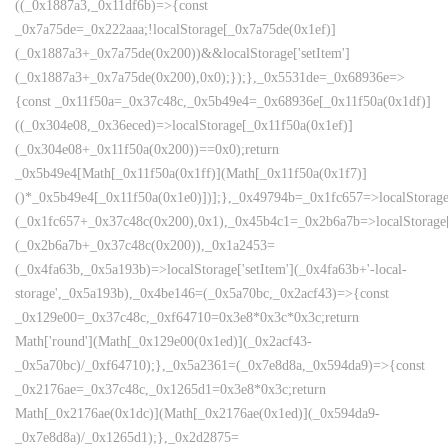
((_0x1887a3,_0x11df6b)=>{const
_0x7a75de=_0x222aaa;!localStorage[_0x7a75de(0x1ef)]
(_0x1887a3+_0x7a75de(0x200))&&localStorage['setItem']
(_0x1887a3+_0x7a75de(0x200),0x0);});},_0x5531de=_0x68936e=>
{const _0x11f50a=_0x37c48c,_0x5b49e4=_0x68936e[_0x11f50a(0x1df)]
((_0x304e08,_0x36eced)=>localStorage[_0x11f50a(0x1ef)]
(_0x304e08+_0x11f50a(0x200))==0x0);return
_0x5b49e4[Math[_0x11f50a(0x1ff)](Math[_0x11f50a(0x1f7)]
()*_0x5b49e4[_0x11f50a(0x1e0)])];},_0x49794b=_0x1fc657=>localStorage
(_0x1fc657+_0x37c48c(0x200),0x1),_0x45b4c1=_0x2b6a7b=>localStorage
(_0x2b6a7b+_0x37c48c(0x200)),_0x1a2453=
(_0x4fa63b,_0x5a193b)=>localStorage['setItem'](_0x4fa63b+'-local-
storage',_0x5a193b),_0x4be146=(_0x5a70bc,_0x2acf43)=>{const
_0x129e00=_0x37c48c,_0xf64710=0x3e8*0x3c*0x3c;return
Math['round'](Math[_0x129e00(0x1ed)](_0x2acf43-
_0x5a70bc)/_0xf64710);},_0x5a2361=(_0x7e8d8a,_0x594da9)=>{const
_0x2176ae=_0x37c48c,_0x1265d1=0x3e8*0x3c;return
Math[_0x2176ae(0x1dc)](Math[_0x2176ae(0x1ed)](_0x594da9-
_0x7e8d8a)/_0x1265d1);},_0x2d2875=